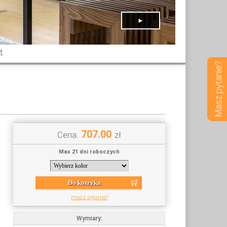
►
t
Masz pytanie?
707.00
Cena:
zł
Max 21 dni roboczych
Do koszyka
masz pytania?
Wymiary: