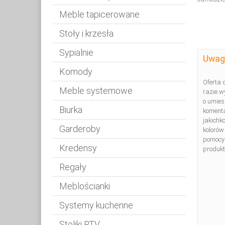
Meble tapicerowane
Stoły i krzesła
Sypialnie
Uwag
Komody
Oferta 
Meble systemowe
razie w
o umies
Biurka
komenta
jakichk
Garderoby
kolorów
pomocy
Kredensy
produktu
Regały
Meblościanki
Systemy kuchenne
Stoliki RTV