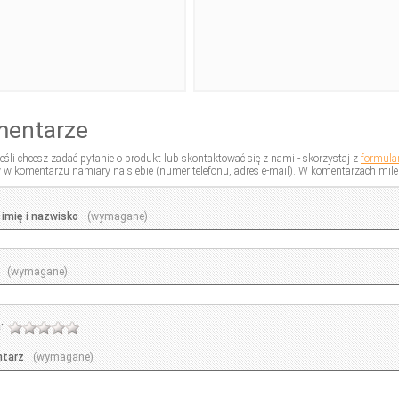
entarze
eśli chcesz zadać pytanie o produkt lub skontaktować się z nami - skorzystaj z
formula
 w komentarzu namiary na siebie (numer telefonu, adres e-mail). W komentarzach mile 
tarz
imię i nazwisko
(wymagane)
(wymagane)
:
tarz
(wymagane)