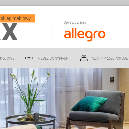
x
y sklep meblowy
Sprawdź nas:
OKOJOWE
MEBLE DO SYPIALNI
SZAFY PRZEDPOKOJE