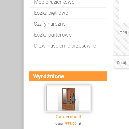
Meble łazienkowe
Łóżka piętrowe
Szafy narożne
Podaj 
Łóżka parterowe
Drzwi naścienne przesuwne
Dodaj li
Wyróżnione
Garderoba II
Cena:
999.00
zł