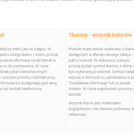
a!
Tkaniny - wzornik kolorów
dotyczy mebli jak na zdjęciu. W
Produkt może zostać wykonany z tkani
yboru innego koloru / wzoru proszę
dostępnych w ofercie naszego sklepu -
zczenie informacji na ten temat w
patrz wzornik. Po dokonaniu zakupu
rzu do zamówienia. W razie
proszę podać symbol tkaniny, z której
olwiek pytań odnośnie innych
być wykonany przedmiot. Symbol nale
 / wzorów prosimy o kontakt przy
wpisać w formularzu zamówienia w p
 formularza dostępnego pod ceną
"Dodatkowe informacje" lub przesłać
 lub kontakt telefoniczny.
mailem. W razie wątpliwości prosimy 
kontakt.
Wzornik tkanin jest materiałem
poglądowym i nie stanowi podstawy d
reklamacji.