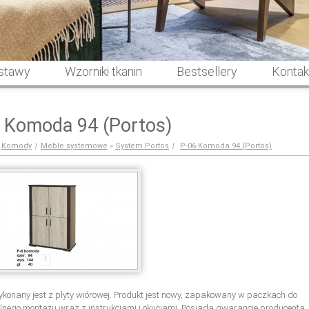
stawy
Wzorniki tkanin
Bestsellery
Kontak
 Komoda 94 (Portos)
»
Komody
|
Meble systemowe
»
System Portos
|
P-06 Komoda 94 (Portos)
konany jest z płyty wiórowej. Produkt jest nowy, zapakowany w paczkach do
nego montażu wraz z instrukcjami i okuciami. Posiada gwarancję producenta.