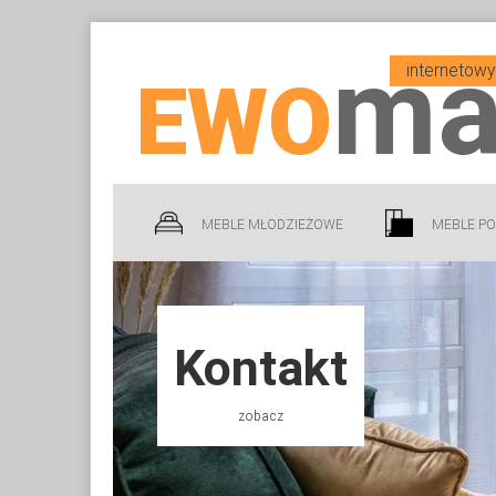
ma
internetow
EWO
MEBLE MŁODZIEŻOWE
MEBLE P
Kontakt
zobacz