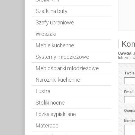
Szafki na buty
Szafy ubraniowe
Wieszaki
Kom
Meble kuchenne
UWAGA!
J
Systemy młodzieżowe
lub zostaw
Meblościanki młodzieżowe
Komen
Twoje 
Narożniki kuchenne
Lustra
Email:
Stoliki nocne
Ocena
Łóżka sypialniane
Komen
Materace