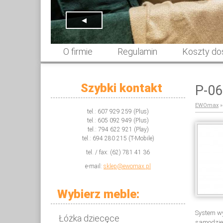
◀
O firmie
Regulamin
Koszty do
Szybki kontakt
P-06
EWOmax
tel.: 607 929 259 (Plus)
tel.: 605 092 949 (Plus)
tel.: 794 622 921 (Play)
tel.: 694 280 215 (T-Mobile)
tel. / fax: (62) 781 41 36
e-mail:
sklep@ewomax.pl
Wybierz meble:
System wy
Łóżka dziecęce
samodziel