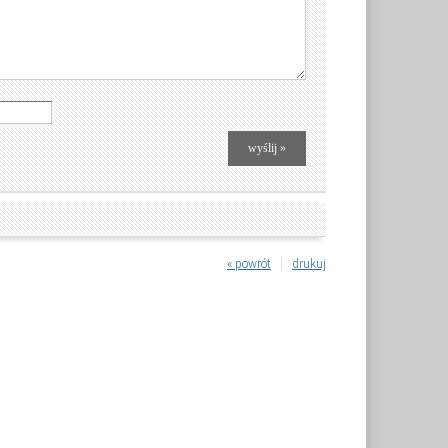
« powrót
drukuj