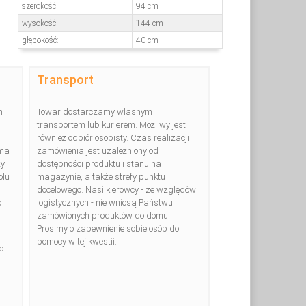
Wymiary:
szerokość:
94 cm
wysokość:
144 cm
głębokość:
40 cm
Transport
n
Towar dostarczamy własnym
transportem lub kurierem. Możliwy jest
również odbiór osobisty. Czas realizacji
 ma
zamówienia jest uzależniony od
ży
dostępności produktu i stanu na
olu
magazynie, a także strefy punktu
docelowego. Nasi kierowcy - ze względów
o
logistycznych - nie wniosą Państwu
zamówionych produktów do domu.
Prosimy o zapewnienie sobie osób do
pomocy w tej kwestii.
o