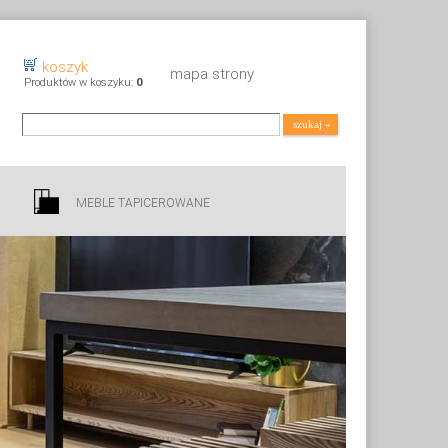
koszyk
mapa strony
Produktów w koszyku:
0
Wyszukiwarka
szukaj
MEBLE TAPICEROWANE
Ko