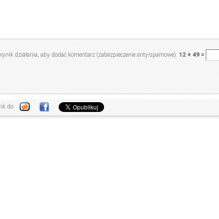
wynik działania, aby dodać komentarz (zabezpieczenie anty-spamowe):
12
+
49
=
nk do: