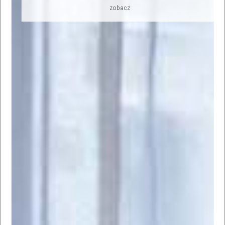
Kontakt
zobacz